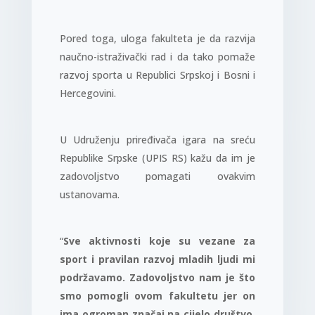
Pored toga, uloga fakulteta je da razvija
naučno-istraživački rad i da tako pomaže
razvoj sporta u Republici Srpskoj i Bosni i
Hercegovini.
U Udruženju priređivača igara na sreću
Republike Srpske (UPIS RS) kažu da im je
zadovoljstvo pomagati ovakvim
ustanovama.
“
Sve aktivnosti koje su vezane za
sport i pravilan razvoj mladih ljudi mi
podržavamo. Zadovoljstvo nam je što
smo pomogli ovom fakultetu jer on
ima ogroman značaj na cijelo društvo.