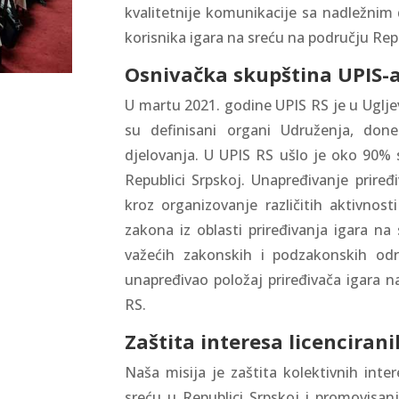
kvalitetnije komunikacije sa nadležnim 
korisnika igara na sreću na području Rep
Osnivačka skupština UPIS-
U martu 2021. godine UPIS RS je u Uglje
su definisani organi Udruženja, don
djelovanja. U UPIS RS ušlo je oko 90% s
Republici Srpskoj. Unapređivanje priređ
kroz organizovanje različitih aktivnos
zakona iz oblasti priređivanja igara na
važećih zakonskih i podzakonskih odre
unapređivao položaj priređivača igara na
RS.
Zaštita interesa licenciran
Naša misija je zaštita kolektivnih inter
sreću u Republici Srpskoj i promovisan