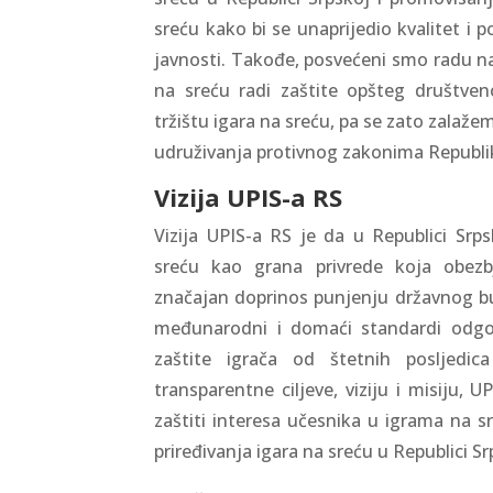
sreću kako bi se unaprijedio kvalitet i p
javnosti. Takođe, posvećeni smo radu na
na sreću radi zaštite opšteg društven
tržištu igara na sreću, pa se zato zalaže
udruživanja protivnog zakonima Republi
Vizija UPIS-a RS
Vizija UPIS-a RS je da u Republici Srp
sreću kao grana privrede koja obezb
značajan doprinos punjenju državnog bud
međunarodni i domaći standardi odgov
zaštite igrača od štetnih posljedic
transparentne ciljeve, viziju i misiju, 
zaštiti interesa učesnika u igrama na 
priređivanja igara na sreću u Republici Sr