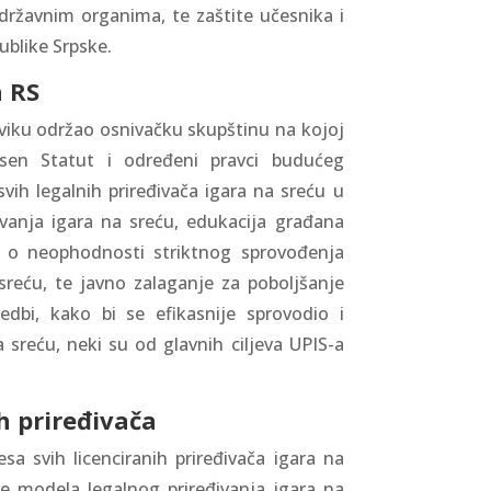
državnim organima, te zaštite učesnika i
ublike Srpske.
a RS
viku održao osnivačku skupštinu na kojoj
esen Statut i određeni pravci budućeg
vih legalnih priređivača igara na sreću u
ivanja igara na sreću, edukacija građana
ti o neophodnosti striktnog sprovođenja
 sreću, te javno zalaganje za poboljšanje
dbi, kako bi se efikasnije sprovodio i
 sreću, neki su od glavnih ciljeva UPIS-a
ih priređivača
esa svih licenciranih priređivača igara na
je modela legalnog priređivanja igara na