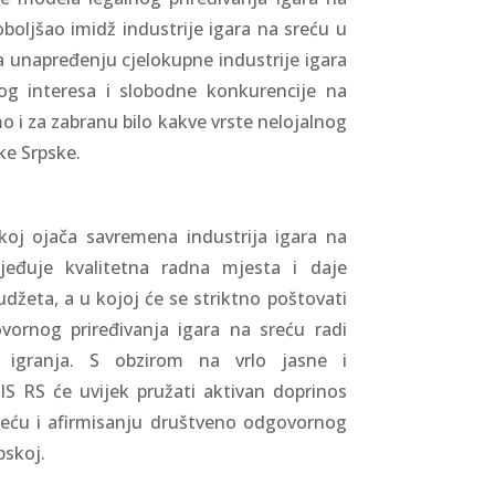
oboljšao imidž industrije igara na sreću u
 unapređenju cjelokupne industrije igara
og interesa i slobodne konkurencije na
mo i za zabranu bilo kakve vrste nelojalnog
ke Srpske.
skoj ojača savremena industrija igara na
jeđuje kvalitetna radna mjesta i daje
žeta, a u kojoj će se striktno poštovati
ornog priređivanja igara na sreću radi
a igranja. S obzirom na vrlo jasne i
UPIS RS će uvijek pružati aktivan doprinos
sreću i afirmisanju društveno odgovornog
pskoj.