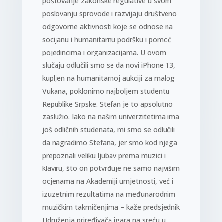
poštovanje zakonske regulative u svom
poslovanju sprovode i razvijaju društveno
odgovorne aktivnosti koje se odnose na
socijanu i humanitarnu podršku i pomoć
pojedincima i organizacijama. U ovom
slučaju odlučili smo se da novi iPhone 13,
kupljen na humanitarnoj aukciji za malog
Vukana, poklonimo najboljem studentu
Republike Srpske. Stefan je to apsolutno
zaslužio. Iako na našim univerzitetima ima
još odličnih studenata, mi smo se odlučili
da nagradimo Stefana, jer smo kod njega
prepoznali veliku ljubav prema muzici i
klaviru, što on potvrđuje ne samo najvišim
ocjenama na Akademiji umjetnosti, već i
izuzetnim rezultatima na međunarodnim
muzičkim takmičenjima – kaže predsjednik
Udruženja priređivača igara na sreću u