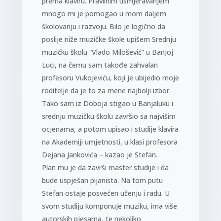
prema klaviru. Pravilnim usmjeravanjem
mnogo mi je pomogao u mom daljem
školovanju i razvoju. Bilo je logično da
poslije niže muzičke škole upišem Srednju
muzičku školu “Vlado Milošević” u Banjoj
Luci, na čemu sam takođe zahvalan
profesoru Vukojeviću, koji je ubijedio moje
roditelje da je to za mene najbolji izbor.
Tako sam iz Doboja stigao u Banjaluku i
srednju muzičku školu završio sa najvišim
ocjenama, a potom upisao i studije klavira
na Akademiji umjetnosti, u klasi profesora
Dejana Jankovića – kazao je Stefan.
Plan mu je da završi master studije i da
bude uspješan pijanista. Na tom putu
Stefan ostaje posvećen učenju i radu. U
svom studiju komponuje muziku, ima više
autorskih pjesama, te nekoliko