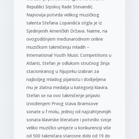
Republici Srpskoj Rade Stevandić.
Najnovija potvrda velikog muzičkog
talenta Stefana Lopandića stigla je iz
Sjedinjenih Američkih Država. Naime, na
ovogodišnjem međunarodnom online
muzičkom takmičenju mladih –
International Youth Music Competitions u
Atlanti, Stefan je odlukom stručnog žirija
stacioniranog u Njujorku izabran za
najboljeg mladog pijanistu i dodijeljena
mu je zlatna medalja u kategoriji klavira.
Stefan se na ovo takmičenje prijavio
izvođenjem Prvog stava Bramsove
sonate u f molu, jednoj od najzahtjevnijih
sonata klavirske literature i potvrdio svoje
veliko muzičko umijeće u konkurenciji više
od 500 takmičara starosne dobi od 19 do