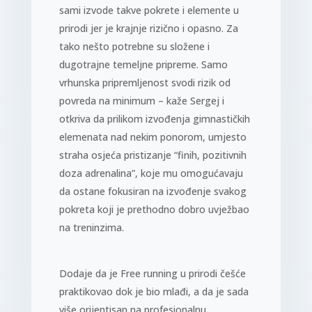
sami izvode takve pokrete i elemente u
prirodi jer je krajnje rizično i opasno. Za
tako nešto potrebne su složene i
dugotrajne temeljne pripreme. Samo
vrhunska pripremljenost svodi rizik od
povreda na minimum – kaže Sergej i
otkriva da prilikom izvođenja gimnastičkih
elemenata nad nekim ponorom, umjesto
straha osjeća pristizanje “finih, pozitivnih
doza adrenalina”, koje mu omogućavaju
da ostane fokusiran na izvođenje svakog
pokreta koji je prethodno dobro uvježbao
na treninzima.
Dodaje da je Free running u prirodi češće
praktikovao dok je bio mlađi, a da je sada
više orijentisan na profesionalnu