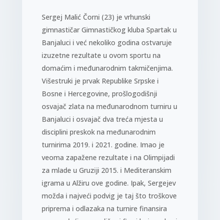
Sergej Malić Čorni (23) je vrhunski
gimnastičar Gimnastičkog kluba Spartak u
Banjaluci i već nekoliko godina ostvaruje
izuzetne rezultate u ovom sportu na
domaćim i međunarodnim takmičenjima.
Višestruki je prvak Republike Srpske i
Bosne i Hercegovine, prošlogodišnji
osvajač zlata na međunarodnom turniru u
Banjaluci i osvajač dva treća mjesta u
disciplini preskok na međunarodnim
turnirima 2019. i 2021. godine. Imao je
veoma zapažene rezultate i na Olimpijadi
za mlade u Gruziji 2015. i Mediteranskim
igrama u Alžiru ove godine. Ipak, Sergejev
možda i najveći podvig je taj što troškove
priprema i odlazaka na turnire finansira