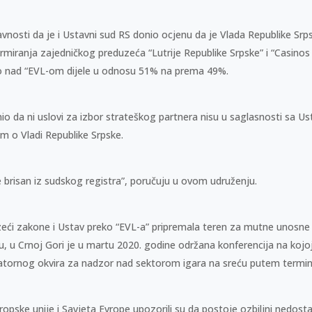
avnosti da je i Ustavni sud RS donio ocjenu da je Vlada Republike Srp
rmiranja zajedničkog preduzeća “Lutrije Republike Srpske” i “Casinos
tvo nad “EVL-om dijele u odnosu 51% na prema 49%.
enio da ni uslovi za izbor strateškog partnera nisu u saglasnosti sa
m o Vladi Republike Srpske.
 brisan iz sudskog registra”, poručuju u ovom udruženju.
azeći zakone i Ustav preko “EVL-a” pripremala teren za mutne unosne 
ću, u Crnoj Gori je u martu 2020. godine održana konferencija na kojoj
atornog okvira za nadzor nad sektorom igara na sreću putem termina
ropske unije i Savjeta Evrope upozorili su da postoje ozbiljni nedostac