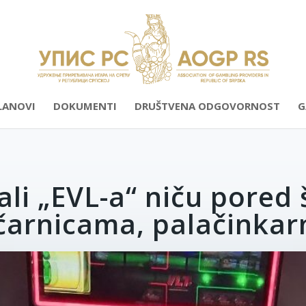
LANOVI
DOKUMENTI
DRUŠTVENA ODGOVORNOST
G
li „EVL-a“ niču pored 
ičarnicama, palačinka