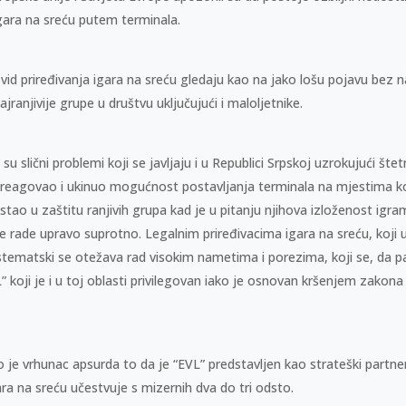
 igara na sreću putem terminala.
 vid priređivanja igara na sreću gledaju kao na jako lošu pojavu bez n
ajranjivije grupe u društvu uključujući i maloljetnike.
u slični problemi koji se javljaju i u Republici Srpskoj uzrokujući šte
 reagovao i ukinuo mogućnost postavljanja terminala na mjestima ko
n stao u zaštitu ranjivih grupa kad je u pitanju njihova izloženost igra
ke rade upravo suprotno. Legalnim priređivacima igara na sreću, koji
tematski se otežava rad visokim nametima i porezima, koji se, da 
 koji je i u toj oblasti privilegovan iako je osnovan kršenjem zakona
ko je vrhunac apsurda to da je “EVL” predstavljen kao strateški partne
ara na sreću učestvuje s mizernih dva do tri odsto.