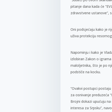
pitanje dana kada će “EVL”
zdravstvene ustanove”, s
Oni podsjećaju kako je ri
uživa protekciju resornog
Napominju i kako je Vlada
izlobiran Zakon o igrama
maloljetnika, što je po n
podstiče na kocku.
“Ovakvi postupci postaju ja
za osnivanje preduzeća “EV
Brojni dokazi upućuju na
interesa za Srpsku”, navo