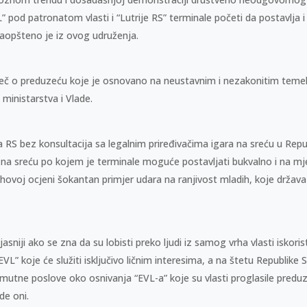
 pod patronatom vlasti i “Lutrije RS” terminale početi da postavlja i 
aopšteno je iz ovog udruženja.
ječ o preduzeću koje je osnovano na neustavnim i nezakonitim temelj
 ministarstva i Vlade.
 RS bez konsultacija sa legalnim priređivačima igara na sreću u Repub
 na sreću po kojem je terminale moguće postavljati bukvalno i na mj
jihovoj ocjeni šokantan primjer udara na ranjivost mladih, koje držav
sniji ako se zna da su lobisti preko ljudi iz samog vrha vlasti iskoristi
L” koje će služiti isključivo ličnim interesima, a na štetu Republike 
 mutne poslove oko osnivanja “EVL-a” koje su vlasti proglasile pred
de oni.