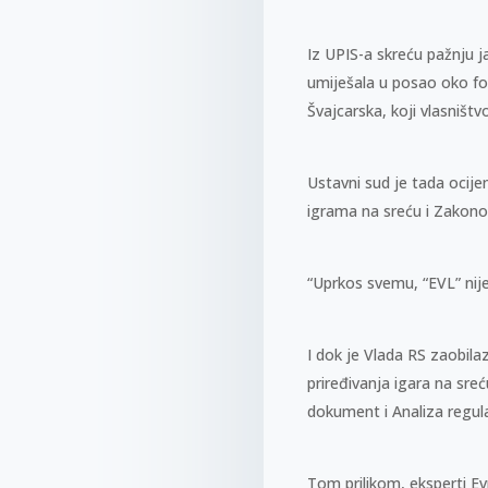
Iz UPIS-a skreću pažnju j
umiješala u posao oko fo
Švajcarska, koji vlasniš
Ustavni sud je tada ocij
igrama na sreću i Zakono
“Uprkos svemu, “EVL” nije
I dok je Vlada RS zaobil
priređivanja igara na sre
dokument i Analiza regul
Tom prilikom, eksperti Ev