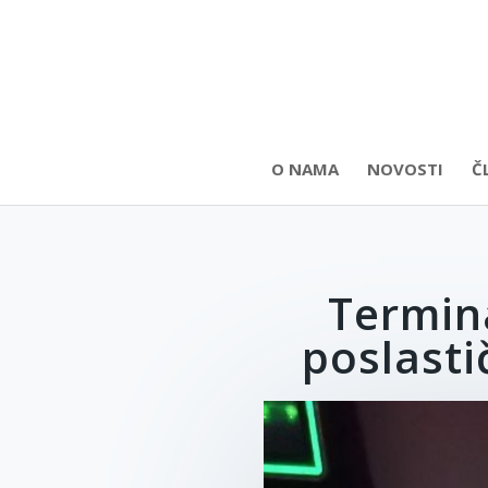
O NAMA
NOVOSTI
Č
Termina
poslast