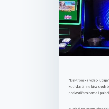
“Elektronska video lutrija
kod vlasti i ne bira sreds
poslastičarnicama i palač
“Sudeći po ovom skandal