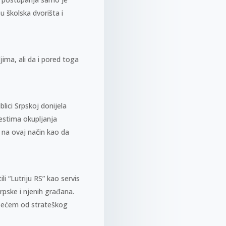
u školska dvorišta i
ima, ali da i pored toga
lici Srpskoj donijela
estima okupljanja
a na ovaj način kao da
li “Lutriju RS” kao servis
Srpske i njenih građana.
uzećem od strateškog