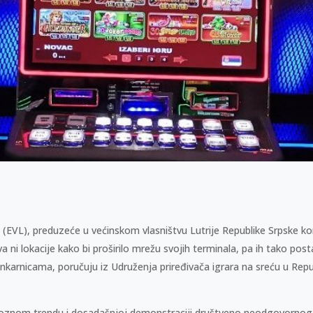
” (EVL), preduzeće u većinskom vlasništvu Lutrije Republike Srpske kori
tva ni lokacije kako bi proširilo mrežu svojih terminala, pa ih tako post
inkarnicama, poručuju iz Udruženja priređivača igrara na sreću u Repub
oznom trendu i dosadašnjoj demonstraciji društveno neodgovornog