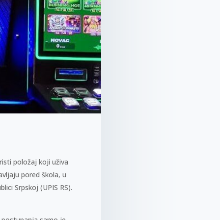
sti položaj koji uživa
avljaju pored škola, u
lici Srpskoj (UPIS RS).
 postupanja samo je