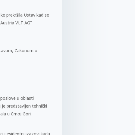
ske prekršila Ustav kad se
 Austria VLT AG”
 Ustavom, Zakonom o
poslove u oblasti
 je predstavljen tehnički
la u Crnoj Gori.
i i evidentni izazovi kada