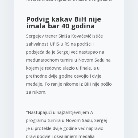
Podvig kakav BiH nije
imala bar 40 godina
Sergejev trener Siniša Kovačević ističe
zahvalnost UPIS-u RS na podršci i
podsjeća da je Sergej već nastupao na
međunarodnom turniru u Novom Sadu na
kojem je redovno ulazio u finale, a u
prethodne dvije godine osvojio i dvije
medalje. To ranije nikome iz BiH nije pošlo
za rukom.
“Nastupajući u najzahtjevnijem A
programu turnira u Novom Sadu, Sergej
je u protekle dvije godine već napravio
pravi podvig i osvajanjem medalja