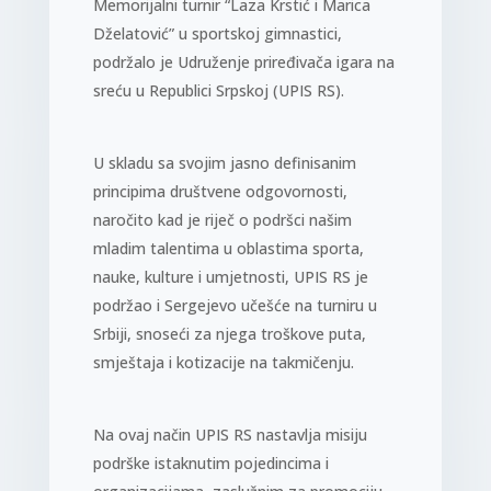
Memorijalni turnir “Laza Krstić i Marica
Dželatović” u sportskoj gimnastici,
podržalo je Udruženje priređivača igara na
sreću u Republici Srpskoj (UPIS RS).
U skladu sa svojim jasno definisanim
principima društvene odgovornosti,
naročito kad je riječ o podršci našim
mladim talentima u oblastima sporta,
nauke, kulture i umjetnosti, UPIS RS je
podržao i Sergejevo učešće na turniru u
Srbiji, snoseći za njega troškove puta,
smještaja i kotizacije na takmičenju.
Na ovaj način UPIS RS nastavlja misiju
podrške istaknutim pojedincima i