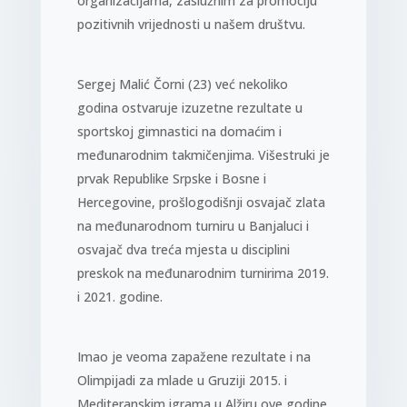
organizacijama, zaslužnim za promociju
pozitivnih vrijednosti u našem društvu.
Sergej Malić Čorni (23) već nekoliko
godina ostvaruje izuzetne rezultate u
sportskoj gimnastici na domaćim i
međunarodnim takmičenjima. Višestruki je
prvak Republike Srpske i Bosne i
Hercegovine, prošlogodišnji osvajač zlata
na međunarodnom turniru u Banjaluci i
osvajač dva treća mjesta u disciplini
preskok na međunarodnim turnirima 2019.
i 2021. godine.
Imao je veoma zapažene rezultate i na
Olimpijadi za mlade u Gruziji 2015. i
Mediteranskim igrama u Alžiru ove godine.