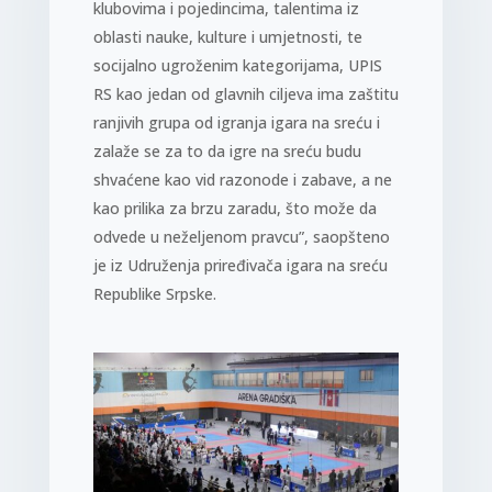
klubovima i pojedincima, talentima iz
oblasti nauke, kulture i umjetnosti, te
socijalno ugroženim kategorijama, UPIS
RS kao jedan od glavnih ciljeva ima zaštitu
ranjivih grupa od igranja igara na sreću i
zalaže se za to da igre na sreću budu
shvaćene kao vid razonode i zabave, a ne
kao prilika za brzu zaradu, što može da
odvede u neželjenom pravcu”, saopšteno
je iz Udruženja priređivača igara na sreću
Republike Srpske.