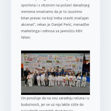
sportista i s obzirom na pošast današnjeg
vremena smatramo da je to izuzetno
bitan pravac na koji treba staviti značajan
akcenat”, rekao je Danijel Perić, menadžer
marketinga i odnosa sa javnošću KBV
Niten.
On poručuje da na ovu saradnju računa i u
budućnosti, jer se uz nju lakše stiže do
najvažnijih sportskih dostignuća.