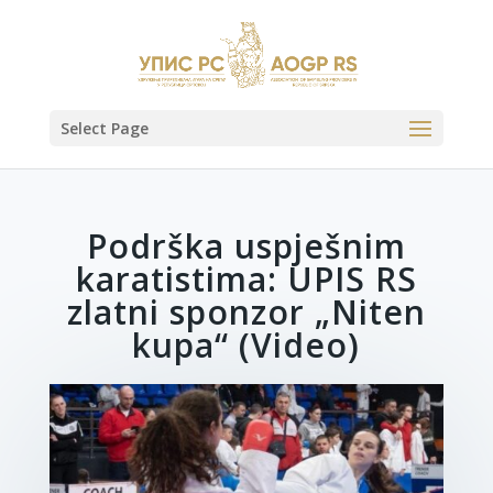
Select Page
Podrška uspješnim
karatistima: UPIS RS
zlatni sponzor „Niten
kupa“ (Video)