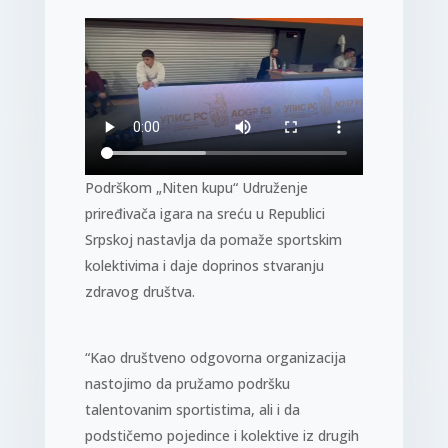
Podrškom „Niten kupu“ Udruženje
priređivača igara na sreću u Republici
Srpskoj nastavlja da pomaže sportskim
kolektivima i daje doprinos stvaranju
zdravog društva.
“Kao društveno odgovorna organizacija
nastojimo da pružamo podršku
talentovanim sportistima, ali i da
podstičemo pojedince i kolektive iz drugih