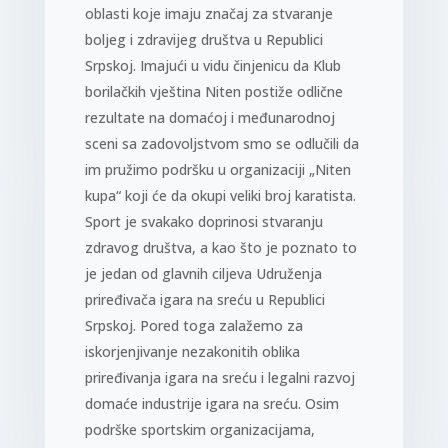
oblasti koje imaju značaj za stvaranje
boljeg i zdravijeg društva u Republici
Srpskoj. Imajući u vidu činjenicu da Klub
borilačkih vještina Niten postiže odlične
rezultate na domaćoj i međunarodnoj
sceni sa zadovoljstvom smo se odlučili da
im pružimo podršku u organizaciji „Niten
kupa“ koji će da okupi veliki broj karatista.
Sport je svakako doprinosi stvaranju
zdravog društva, a kao što je poznato to
je jedan od glavnih ciljeva Udruženja
priređivača igara na sreću u Republici
Srpskoj. Pored toga zalažemo za
iskorjenjivanje nezakonitih oblika
priređivanja igara na sreću i legalni razvoj
domaće industrije igara na sreću. Osim
podrške sportskim organizacijama,