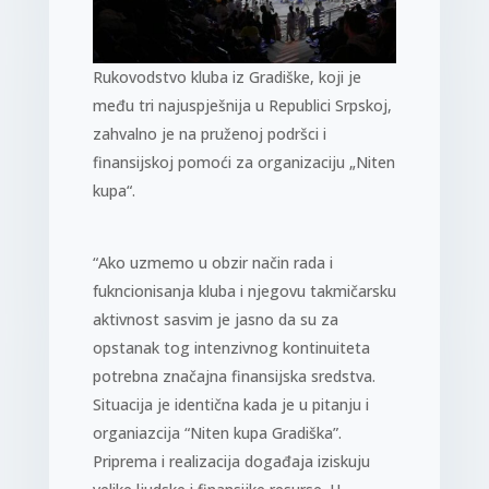
Rukovodstvo kluba iz Gradiške, koji je
među tri najuspješnija u Republici Srpskoj,
zahvalno je na pruženoj podršci i
finansijskoj pomoći za organizaciju „Niten
kupa“.
“Ako uzmemo u obzir način rada i
fukncionisanja kluba i njegovu takmičarsku
aktivnost sasvim je jasno da su za
opstanak tog intenzivnog kontinuiteta
potrebna značajna finansijska sredstva.
Situacija je identična kada je u pitanju i
organiazcija “Niten kupa Gradiška”.
Priprema i realizacija događaja iziskuju