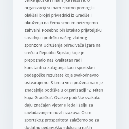
velike ljudske i finansijke resurse. U
organizaciji su nam znatno pomogli i
olakšali brojni privrednici iz Gradiše i
okruženja na čemu smo im neizmjerno
zahvalni. Posebno bih istakao prijateljsku
saradnju i podršku našeg zlatnog
sponzora Udruženja priređivača igara na
sreću u Republici Srpskoj koje je
prepoznalo naš kvalitetan rad i
konstantna zalaganja kao i sportske i
pedagoške rezultate koje svakodnevno
ostvarujemo. S tim u vezi pružena nam je
značajnija podrška u organizaciji “2. Niten
kupa Gradiška”. Ovakve podrške svakako
daju značajan vjetar u leđa i želju za
savladavanjem novih izazova. Osim
sportskog prosperiteta zalažemo se za
dodatnu pedagošku edukaciju naših