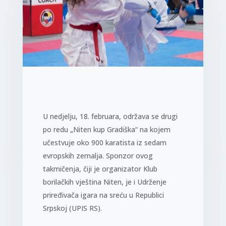
U nedjelju, 18. februara, održava se drugi
po redu „Niten kup Gradiška“ na kojem
učestvuje oko 900 karatista iz sedam
evropskih zemalja. Sponzor ovog
takmičenja, čiji je organizator Klub
borilačkih vještina Niten, je i Udrženje
priređivača igara na sreću u Republici
Srpskoj (UPIS RS).