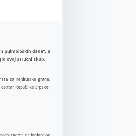
ih pulmoloških dana”, a
glo ovaj stručni skup.
ista za nehirurške grane,
i centar Republike Srpske i
ručni radovi ocijenjeni od