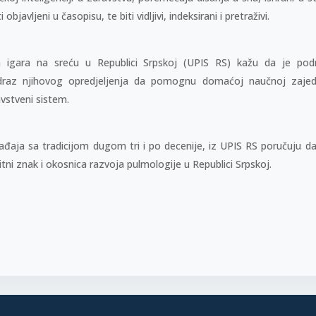
bjavljeni u časopisu, te biti vidljivi, indeksirani i pretraživi.
ča igara na sreću u Republici Srpskoj (UPIS RS) kažu da je podr
raz njihovog opredjeljenja da pomognu domaćoj naučnoj zajedn
vstveni sistem.
đaja sa tradicijom dugom tri i po decenije, iz UPIS RS poručuju da ž
itni znak i okosnica razvoja pulmologije u Republici Srpskoj.