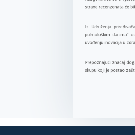
strane recenzenata će biti o
Iz Udruženja priređiva
pulmološkim danima” od
uvođenju inovacija u zdra
Prepoznajući značaj doga
skupu koji je postao zašt