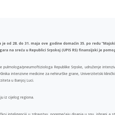
je od 28. do 31. maja ove godine domaćin 35. po redu “Majsk
gara na sreću u Republici Srpskoj (UPIS RS) finansijski je pomo
e pulmologa/pneumoftiziologa Republike Srpske, udruženje intenziv
 Klinika intenzivne medicine za nehirurške grane, Univerzitetski kliničk
ziteta u Banjoj Luci.
u iz cijelog regiona.
oj inteligenciji u zdravstvu, poremećaju disanja u snu, ishrani a st