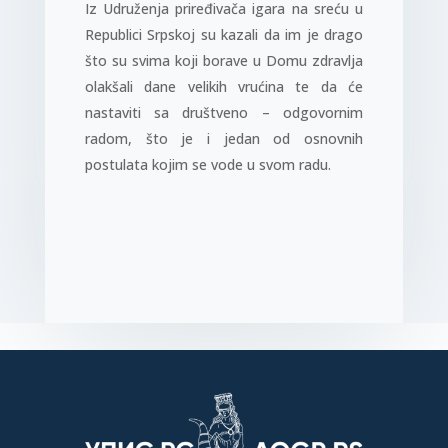
Iz Udruženja priređivača igara na sreću u
Republici Srpskoj su kazali da im je drago
što su svima koji borave u Domu zdravlja
olakšali dane velikih vrućina te da će
nastaviti sa društveno – odgovornim
radom, što je i jedan od osnovnih
postulata kojim se vode u svom radu.