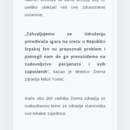
uveliko olakšati rad ove zdravstvene
ustanove.
„
Zahvaljujemo se Udruženju
priređivača igara na sreću u Republici
Srpskoj što su prepoznali problem i
pomogli nam da ga prevaziđemo na
zadovoljstvo pacijenata i svih
zaposlenih
“, kazao je direktor Doma
zdravlja Miloš Tomić.
Inače oko 260 radnika Doma zdravlja se
svakodnevno brine za zdravlje stanovnika
ove lokalne zajednice.