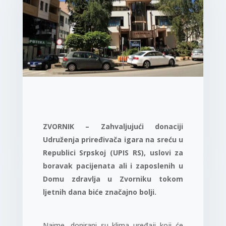
ZVORNIK – Zahvaljujući donaciji
Udruženja priređivača igara na sreću u
Republici Srpskoj (UPIS RS), uslovi za
boravak pacijenata ali i zaposlenih u
Domu zdravlja u Zvorniku tokom
ljetnih dana biće značajno bolji.
Naime, donirani su klima uređaji koji će